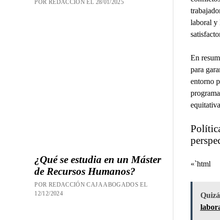
POR REDACCION EL 28/01/2025
trabajado
laboral y
satisfact
En resume
para gara
entorno p
programas
equitativ
Polític
perspe
¿Qué se estudia en un Máster
«`html
de Recursos Humanos?
POR REDACCIÓN CAJA ABOGADOS EL
12/12/2024
Quizás
labor