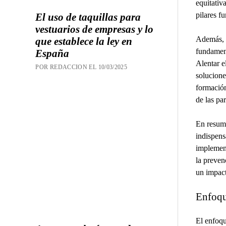
equitativ
pilares f
El uso de taquillas para
vestuarios de empresas y lo
Además, l
que establece la ley en
fundament
España
Alentar e
POR REDACCION EL 10/03/2025
solucione
formación
de las pa
En resume
indispens
implement
la preven
un impact
Enfoqu
El enfoqu