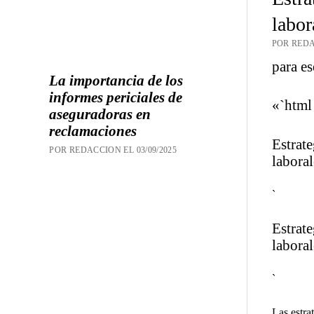
labor
POR REDA
para es
La importancia de los
informes periciales de
«`html
aseguradoras en
reclamaciones
Estrate
POR REDACCION EL 03/09/2025
laboral
`
Estrate
laboral
`
Las estra