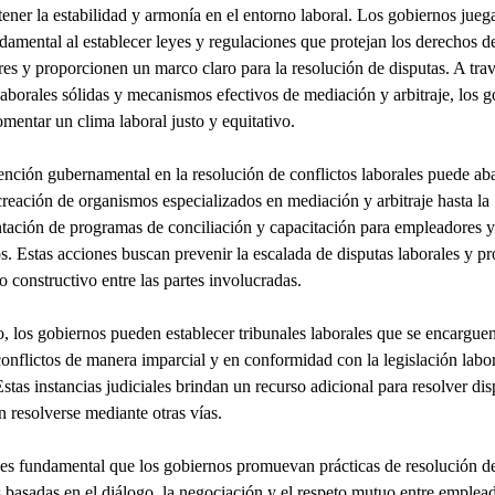
ener la estabilidad y armonía en el entorno laboral. Los gobiernos jueg
damental al establecer leyes y regulaciones que protejan los derechos de
res y proporcionen un marco claro para la resolución de disputas. A tra
 laborales sólidas y mecanismos efectivos de mediación y arbitraje, los 
mentar un clima laboral justo y equitativo.
ención gubernamental en la resolución de conflictos laborales puede ab
creación de organismos especializados en mediación y arbitraje hasta la
ación de programas de conciliación y capacitación para empleadores y
. Estas acciones buscan prevenir la escalada de disputas laborales y p
o constructivo entre las partes involucradas.
 los gobiernos pueden establecer tribunales laborales que se encargue
conflictos de manera imparcial y en conformidad con la legislación labor
Estas instancias judiciales brindan un recurso adicional para resolver di
 resolverse mediante otras vías.
s fundamental que los gobiernos promuevan prácticas de resolución d
s basadas en el diálogo, la negociación y el respeto mutuo entre emplea