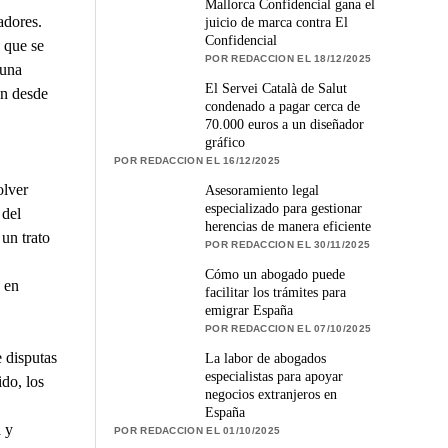
Mallorca Confidencial gana el
adores.
juicio de marca contra El
Confidencial
 que se
POR REDACCION EL 18/12/2025
 una
El Servei Català de Salut
an desde
condenado a pagar cerca de
70.000 euros a un diseñador
gráfico
POR REDACCION EL 16/12/2025
olver
Asesoramiento legal
especializado para gestionar
 del
herencias de manera eficiente
un trato
POR REDACCION EL 30/11/2025
Cómo un abogado puede
 en
facilitar los trámites para
emigrar España
POR REDACCION EL 07/10/2025
e disputas
La labor de abogados
especialistas para apoyar
ido, los
negocios extranjeros en
España
a y
POR REDACCION EL 01/10/2025