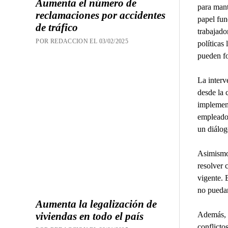
Aumenta el número de
para mant
reclamaciones por accidentes
papel fun
de tráfico
trabajado
POR REDACCION EL 03/02/2025
políticas
pueden fo
La interv
desde la 
implement
empleados
un diálog
Asimismo,
resolver 
vigente. 
no puedan
Aumenta la legalización de
Además, e
viviendas en todo el país
conflicto