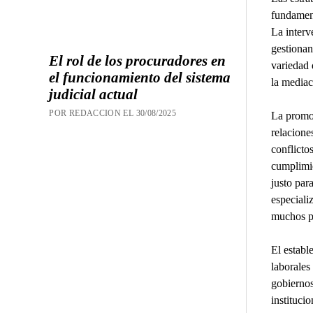
fundament
La interv
gestionan
El rol de los procuradores en
variedad 
el funcionamiento del sistema
la mediaci
judicial actual
POR REDACCION EL 30/08/2025
La promoc
relacione
conflicto
cumplimie
justo par
especiali
muchos p
El establ
laborales
gobiernos
institucio