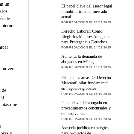
an un
El papel clave del asesor legal
 los
inmobiliario en el mercado
actual
vés de
POR REDACCION EL 06/03/2025
gobiernos
Derecho Laboral: Cómo
Elegir los Mejores Abogados
para Proteger tus Derechos
arcar
POR REDACCION EL 24/02/2025
Aumenta la demanda de
abogados en Málaga
POR REDACCION EL 16/01/2025
romover
Principales áreas del Derecho
Mercantil pilar fundamental
en negocios globales
n de
POR REDACCION EL 05/10/2024
al
Papel clave del abogado en
sputas que
procedimientos concursales y
de insolvencia
POR REDACCION EL 01/10/2024
e
Asesoría jurídica estratégica
dores y
para proyectos de