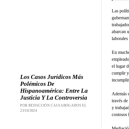
Las polít
gubername
trabajado
abarcan u
laborales
En muchos
empleados
el lugar 
cumplir y
Los Casos Jurídicos Más
incumplim
Polémicos De
Hispanoamérica: Entre La
Además de
Justicia Y La Controversia
través de
POR REDACCIÓN CAJA ABOGADOS EL
y trabaja
23/10/2024
costosos l
Mediación