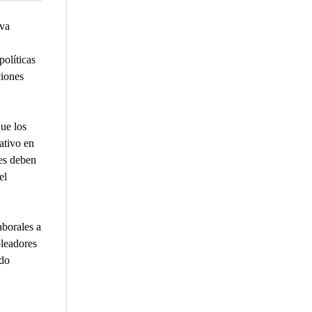
iva
políticas
ciones
ue los
ativo en
res deben
el
aborales a
leadores
ndo