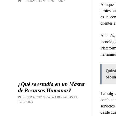
POR REDACCION EL 28/01/2025
Aunque l
profesion
es la co
clientes 
Además, 
tecnolog
Plataform
herramien
Quizás
Molin
¿Qué se estudia en un Máster
de Recursos Humanos?
Labaig 
POR REDACCIÓN CAJA ABOGADOS EL
combinan
12/12/2024
servicios
desde cua