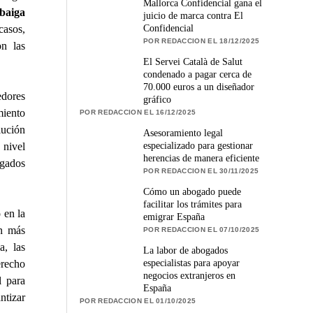
Mallorca Confidencial gana el
baiga
juicio de marca contra El
Confidencial
asos,
POR REDACCION EL 18/12/2025
n las
El Servei Català de Salut
condenado a pagar cerca de
70.000 euros a un diseñador
edores
gráfico
miento
POR REDACCION EL 16/12/2025
lución
Asesoramiento legal
especializado para gestionar
 nivel
herencias de manera eficiente
gados
POR REDACCION EL 30/11/2025
Cómo un abogado puede
facilitar los trámites para
 en la
emigrar España
en más
POR REDACCION EL 07/10/2025
a, las
La labor de abogados
especialistas para apoyar
erecho
negocios extranjeros en
l para
España
ntizar
POR REDACCION EL 01/10/2025