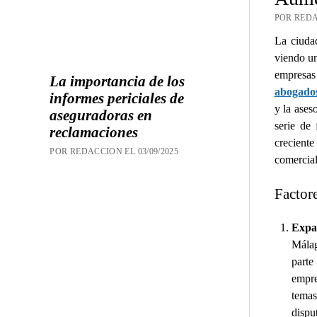
POR REDA
La ciuda
viendo un
empresas 
La importancia de los
abogado
informes periciales de
y la ases
aseguradoras en
serie de 
reclamaciones
creciente
POR REDACCION EL 03/09/2025
comercial
Factore
Expan
Málag
parte
empre
tema
dispu