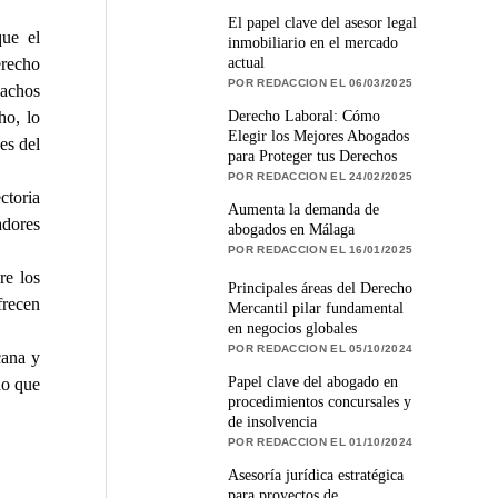
El papel clave del asesor legal
que el
inmobiliario en el mercado
actual
erecho
POR REDACCION EL 06/03/2025
pachos
Derecho Laboral: Cómo
ho, lo
Elegir los Mejores Abogados
es del
para Proteger tus Derechos
POR REDACCION EL 24/02/2025
ctoria
Aumenta la demanda de
dores
abogados en Málaga
POR REDACCION EL 16/01/2025
re los
Principales áreas del Derecho
frecen
Mercantil pilar fundamental
en negocios globales
POR REDACCION EL 05/10/2024
cana y
Papel clave del abogado en
do que
procedimientos concursales y
de insolvencia
POR REDACCION EL 01/10/2024
Asesoría jurídica estratégica
para proyectos de