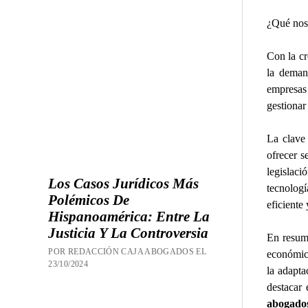
¿Qué nos 
Con la cr
la deman
empresas 
gestionar
La clave
ofrecer s
legislaci
Los Casos Jurídicos Más
tecnolog
Polémicos De
eficiente 
Hispanoamérica: Entre La
Justicia Y La Controversia
En resum
POR REDACCIÓN CAJA ABOGADOS EL
económico
23/10/2024
la adapta
destacar
abogado