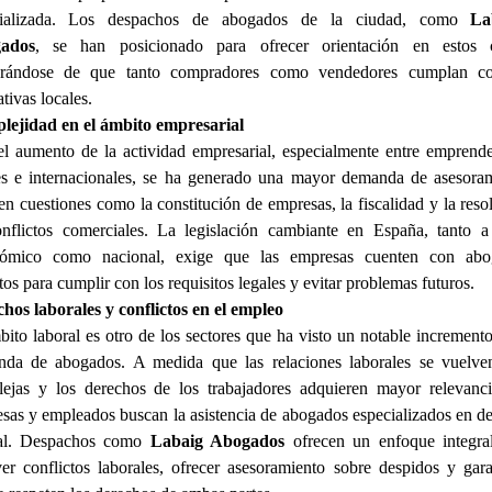
cializada. Los despachos de abogados de la ciudad, como
La
ados
, se han posicionado para ofrecer orientación en estos c
urándose de que tanto compradores como vendedores cumplan co
tivas locales.
ejidad en el ámbito empresarial
l aumento de la actividad empresarial, especialmente entre emprend
es e internacionales, se ha generado una mayor demanda de asesora
 en cuestiones como la constitución de empresas, la fiscalidad y la reso
nflictos comerciales. La legislación cambiante en España, tanto a
nómico como nacional, exige que las empresas cuenten con abo
tos para cumplir con los requisitos legales y evitar problemas futuros.
hos laborales y conflictos en el empleo
bito laboral es otro de los sectores que ha visto un notable incremento
da de abogados. A medida que las relaciones laborales se vuelv
ejas y los derechos de los trabajadores adquieren mayor relevanci
sas y empleados buscan la asistencia de abogados especializados en d
ral. Despachos como
Labaig Abogados
ofrecen un enfoque integra
ver conflictos laborales, ofrecer asesoramiento sobre despidos y gara