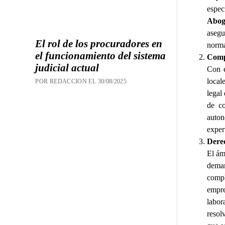
espe
Abog
aseg
El rol de los procuradores en
norma
el funcionamiento del sistema
Compl
judicial actual
Con e
local
POR REDACCION EL 30/08/2025
legal
de co
auto
exper
Derec
El ám
deman
compl
empre
labo
resol