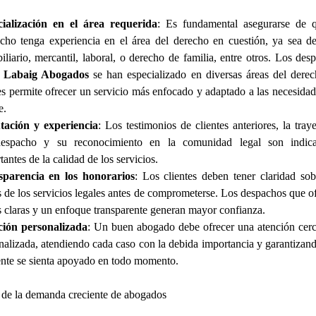
ialización en el área requerida
: Es fundamental asegurarse de 
cho tenga experiencia en el área del derecho en cuestión, ya sea d
iliario, mercantil, laboral, o derecho de familia, entre otros. Los des
o
Labaig Abogados
se han especializado en diversas áreas del derec
es permite ofrecer un servicio más enfocado y adaptado a las necesidad
e.
tación y experiencia
: Los testimonios de clientes anteriores, la traye
despacho y su reconocimiento en la comunidad legal son indica
antes de la calidad de los servicios.
sparencia en los honorarios
: Los clientes deben tener claridad sob
s de los servicios legales antes de comprometerse. Los despachos que o
as claras y un enfoque transparente generan mayor confianza.
ión personalizada
: Un buen abogado debe ofrecer una atención cer
nalizada, atendiendo cada caso con la debida importancia y garantizan
iente se sienta apoyado en todo momento.
 de la demanda creciente de abogados