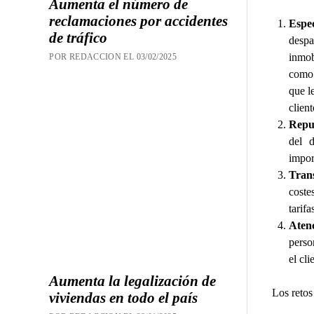
Aumenta el número de
reclamaciones por accidentes
Espec
de tráfico
despa
inmob
POR REDACCION EL 03/02/2025
com
que l
client
Repu
del 
import
Tran
coste
tarif
Atenc
perso
el cl
Aumenta la legalización de
Los retos
viviendas en todo el país