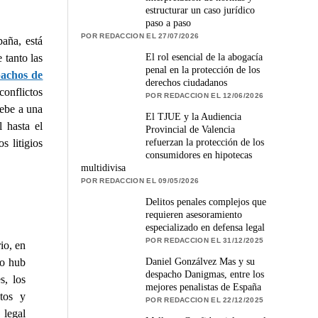
estructurar un caso jurídico
paso a paso
POR REDACCION EL 27/07/2026
aña, está
El rol esencial de la abogacía
 tanto las
penal en la protección de los
pachos de
derechos ciudadanos
conflictos
POR REDACCION EL 12/06/2026
debe a una
El TJUE y la Audiencia
l hasta el
Provincial de Valencia
refuerzan la protección de los
s litigios
consumidores en hipotecas
multidivisa
POR REDACCION EL 09/05/2026
Delitos penales complejos que
requieren asesoramiento
especializado en defensa legal
POR REDACCION EL 31/12/2025
io, en
Daniel Gonzálvez Mas y su
mo hub
despacho Danigmas, entre los
s, los
mejores penalistas de España
tos y
POR REDACCION EL 22/12/2025
 legal