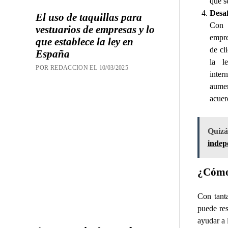
que s
Desaf
El uso de taquillas para
Con u
vestuarios de empresas y lo
empre
que establece la ley en
de cl
España
la l
POR REDACCION EL 10/03/2025
inter
aumen
acuer
Quizás
indep
¿Cómo 
Con tant
puede res
ayudar a 