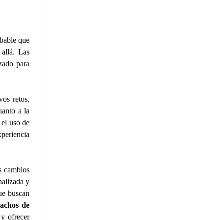
obable que
allá. Las
izado para
os retos,
uanto a la
 el uso de
periencia
s cambios
nalizada y
que buscan
achos de
 y ofrecer