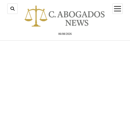
abrir
menú
06/08/2026