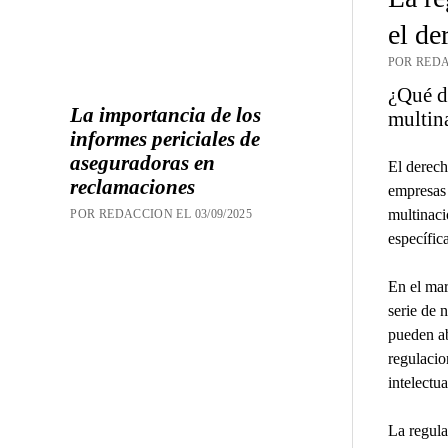
el de
POR REDA
¿Qué di
La importancia de los
multin
informes periciales de
aseguradoras en
El derech
reclamaciones
empresas 
multinaci
POR REDACCION EL 03/09/2025
específic
En el mar
serie de 
pueden ab
regulacio
intelectu
La regula