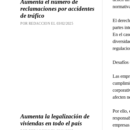
Aumenta el número de
normativa
reclamaciones por accidentes
de tráfico
El derech
POR REDACCION EL 03/02/2025
partes in
En el cas
diversida
regulacio
Desafíos 
Las empre
cumplimie
corporati
afecten n
Por ello,
Aumenta la legalización de
responsab
viviendas en todo el país
empresas 