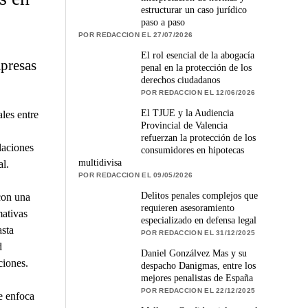
estructurar un caso jurídico
paso a paso
POR REDACCION EL 27/07/2026
El rol esencial de la abogacía
mpresas
penal en la protección de los
derechos ciudadanos
POR REDACCION EL 12/06/2026
El TJUE y la Audiencia
les entre
Provincial de Valencia
refuerzan la protección de los
laciones
consumidores en hipotecas
multidivisa
l.
POR REDACCION EL 09/05/2026
Delitos penales complejos que
con una
requieren asesoramiento
mativas
especializado en defensa legal
asta
POR REDACCION EL 31/12/2025
d
Daniel Gonzálvez Mas y su
ciones.
despacho Danigmas, entre los
mejores penalistas de España
POR REDACCION EL 22/12/2025
e enfoca