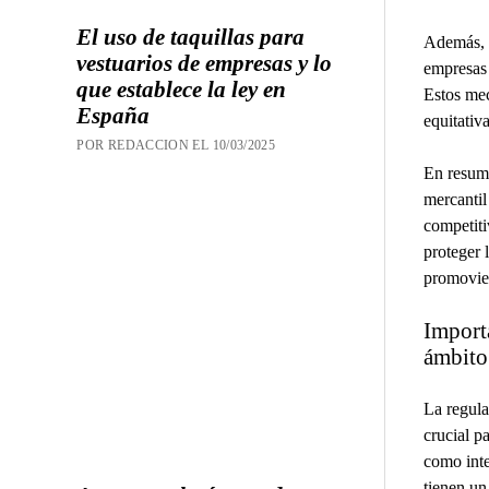
El uso de taquillas para
Además, e
vestuarios de empresas y lo
empresas 
que establece la ley en
Estos mec
España
equitativa
POR REDACCION EL 10/03/2025
En resume
mercantil
competiti
proteger 
promovien
Importa
ámbito
La regula
crucial p
como inte
tienen un