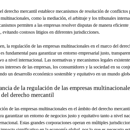
l derecho mercantil establece mecanismos de resolución de conflictos p
multinacionales, como la mediación, el arbitraje y los tribunales interna
anismos permiten a las empresas resolver disputas de manera eficiente
, evitando costosos litigios en diferentes jurisdicciones.
n, la regulación de las empresas multinacionales en el marco del dere
 es fundamental para garantizar un entorno empresarial justo, transparen
vo a nivel internacional. Las normativas y mecanismos legales existent
los intereses de las empresas, los consumidores y la sociedad en su conj
do un desarrollo económico sostenible y equitativo en un mundo glob
ncia de la regulación de las empresas multinacionale
 del derecho mercantil
ción de las empresas multinacionales en el ámbito del derecho mercanti
ara garantizar un entorno de negocios justo y equitativo tanto a nivel na
rnacional. Estas grandes corporaciones operan en múltiples jurisdiccio
 impacto significativo en la economía global, por lo que es necesario es