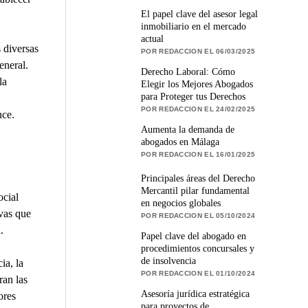
El papel clave del asesor legal
inmobiliario en el mercado
actual
 diversas
POR REDACCION EL 06/03/2025
eneral.
Derecho Laboral: Cómo
la
Elegir los Mejores Abogados
para Proteger tus Derechos
POR REDACCION EL 24/02/2025
nce.
Aumenta la demanda de
abogados en Málaga
POR REDACCION EL 16/01/2025
Principales áreas del Derecho
Mercantil pilar fundamental
ocial
en negocios globales
ivas que
POR REDACCION EL 05/10/2024
.
Papel clave del abogado en
procedimientos concursales y
de insolvencia
ia, la
POR REDACCION EL 01/10/2024
ran las
Asesoría jurídica estratégica
ores
para proyectos de