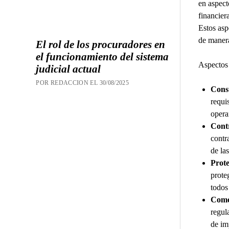
en aspect
financier
Estos asp
de manera
El rol de los procuradores en
el funcionamiento del sistema
Aspectos 
judicial actual
POR REDACCION EL 30/08/2025
Const
requi
opera
Contr
contr
de la
Prote
prote
todos
Comer
regul
de im