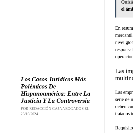
Quizás
el ámb
En resume
mercantil
nivel glo
responsab
operacion
Las imp
multin
Los Casos Jurídicos Más
Polémicos De
Las empre
Hispanoamérica: Entre La
serie de 
Justicia Y La Controversia
deben cum
POR REDACCIÓN CAJA ABOGADOS EL
tratados 
23/10/2024
Requisito