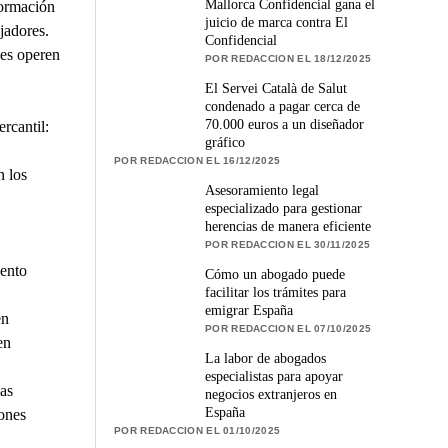
Mallorca Confidencial gana el
formación
juicio de marca contra El
jadores.
Confidencial
les operen
POR REDACCION EL 18/12/2025
El Servei Català de Salut
condenado a pagar cerca de
70.000 euros a un diseñador
rcantil:
gráfico
POR REDACCION EL 16/12/2025
 los
Asesoramiento legal
especializado para gestionar
herencias de manera eficiente
POR REDACCION EL 30/11/2025
iento
Cómo un abogado puede
facilitar los trámites para
emigrar España
en
POR REDACCION EL 07/10/2025
en
La labor de abogados
especialistas para apoyar
as
negocios extranjeros en
España
iones
POR REDACCION EL 01/10/2025