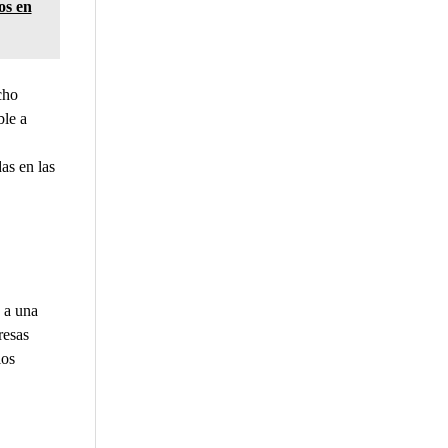
os en
cho
ble a
as en las
 a una
resas
los