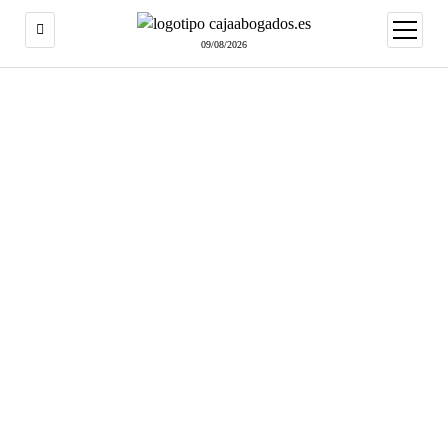
abrir
menú
09/08/2026