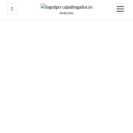
abrir
menú
09/08/2026