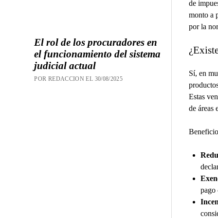
de impues
monto a p
por la no
El rol de los procuradores en
¿Existe
el funcionamiento del sistema
judicial actual
Sí, en mu
POR REDACCION EL 30/08/2025
productos
Estas vent
de áreas 
Beneficio
Redu
decla
Exenc
pago 
Incen
consi