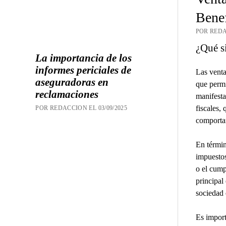
Benef
POR REDA
¿Qué si
La importancia de los
informes periciales de
Las venta
aseguradoras en
que permi
reclamaciones
manifesta
fiscales,
POR REDACCION EL 03/09/2025
comporta
En términ
impuestos
o el cump
principal
sociedad 
Es import