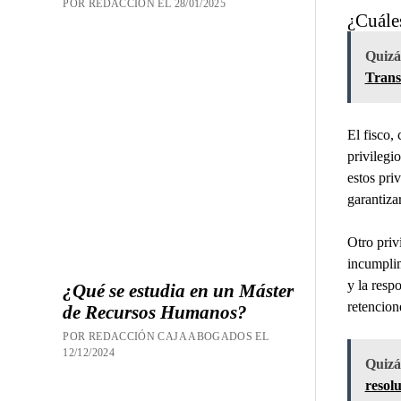
POR REDACCION EL 28/01/2025
¿Cuáles
Quizás
Trans
El fisco,
privilegi
estos priv
garantiza
Otro priv
incumplim
y la resp
¿Qué se estudia en un Máster
retencion
de Recursos Humanos?
POR REDACCIÓN CAJA ABOGADOS EL
12/12/2024
Quizás
resol