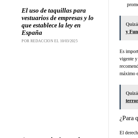
promo
El uso de taquillas para
vestuarios de empresas y lo
Quizás
que establece la ley en
y Fun
España
POR REDACCION EL 10/03/2025
Es import
vigente y
recomenda
máximo es
Quizás
terro
¿Para q
El derech