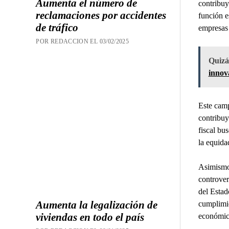
Aumenta el número de
contribuy
reclamaciones por accidentes
función e
de tráfico
empresas 
POR REDACCION EL 03/02/2025
Quizás
innov
Este camp
contribuy
fiscal bu
la equidad
Asimismo,
controver
del Estad
Aumenta la legalización de
cumplimie
viviendas en todo el país
económico