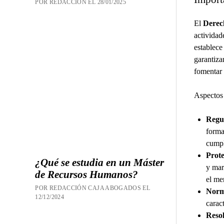
POR REDACCION EL 28/01/2025
El
Derec
actividad
establece
garantiza
fomentar 
Aspectos
Regul
forma
cumpl
Prote
¿Qué se estudia en un Máster
y mar
de Recursos Humanos?
el me
POR REDACCIÓN CAJA ABOGADOS EL
Norma
12/12/2024
caract
Resol