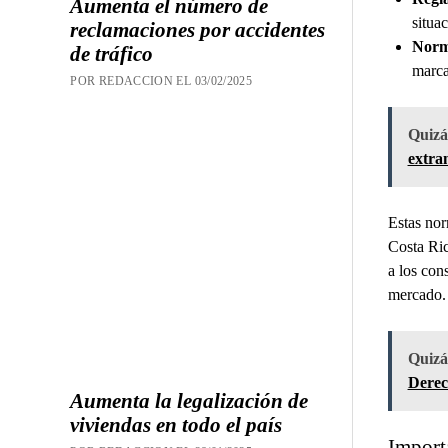
Aumenta el número de
situa
reclamaciones por accidentes
Norma
de tráfico
marca
POR REDACCION EL 03/02/2025
Quizás
extra
Estas nor
Costa Ric
a los con
mercado.
Quizás
Derec
Aumenta la legalización de
viviendas en todo el país
Import