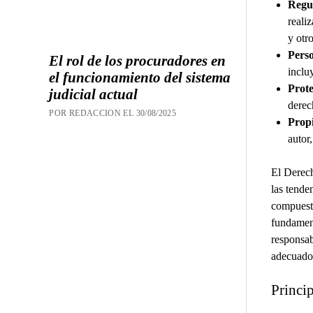
Regul
reali
y otro
Perso
El rol de los procuradores en
inclu
el funcionamiento del sistema
Prot
judicial actual
derec
POR REDACCION EL 30/08/2025
Propi
autor
El Derech
las tende
compuesta
fundament
responsab
adecuado 
Princi