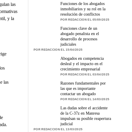
Funciones de los abogados
gulan las
inmobiliarios y su rol en la
normativas
resolución de conflictos
il, y la
POR REDACCION EL 05/09/2025
Funciones clave de un
abogado penalista en el
desarrollo de procesos
judiciales
POR REDACCION EL 15/04/2025
rige
Abogados en competencia
desleal y el impacto en el
los
crecimiento empresarial
POR REDACCION EL 03/04/2025
e las
Razones fundamentales por
las que es importante
contactar un abogado
POR REDACCION EL 14/03/2025
Las dudas sobre el accidente
de la C-37z en Manresa
de
impulsan su posible reapertura
judicial
ada.
POR REDACCION EL 13/03/2025