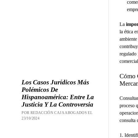
comer
empre
La
impor
la ética 
ambiente 
contribuy
regulado 
comercial
Cómo C
Los Casos Jurídicos Más
Mercan
Polémicos De
Hispanoamérica: Entre La
Consulta
Justicia Y La Controversia
proceso q
operacion
POR REDACCIÓN CAJA ABOGADOS EL
23/10/2024
consulta 
1. Identi