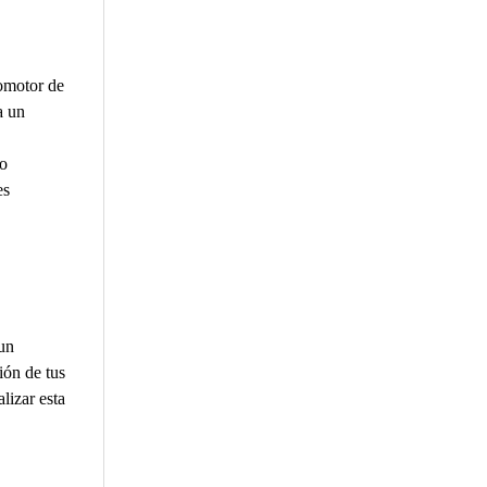
omotor de
a un
no
es
un
ión de tus
lizar esta