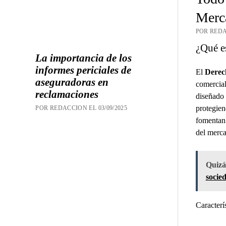
Merca
POR REDA
¿Qué e
La importancia de los
informes periciales de
El
Derec
aseguradoras en
comercial
reclamaciones
diseñado 
protegien
POR REDACCION EL 03/09/2025
fomentan 
del merca
Quizás
socie
Caracterí