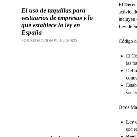
El
Derec
El uso de taquillas para
actividad
vestuarios de empresas y lo
incluyen 
que establece la ley en
Ley de So
España
Código d
POR REDACCION EL 10/03/2025
El Có
las t
Defin
contr
Estab
socie
Otros Ma
Ley 
socie
Regl