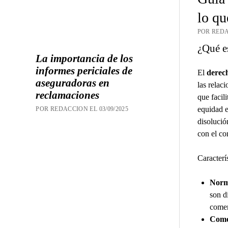
lo qu
POR REDA
¿Qué es
La importancia de los
informes periciales de
El
derec
aseguradoras en
las relac
reclamaciones
que facil
equidad e
POR REDACCION EL 03/09/2025
disolució
con el co
Caracterí
Norma
son di
comer
Come