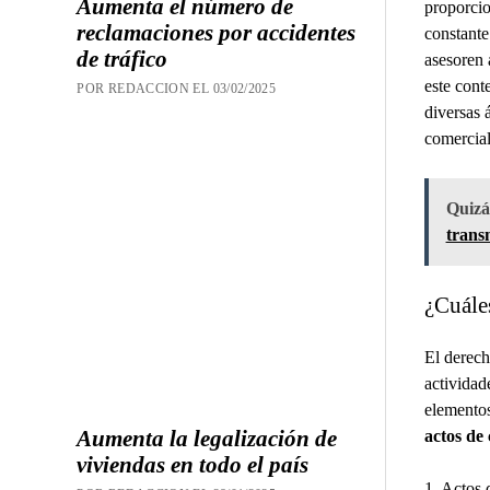
Aumenta el número de
proporcio
reclamaciones por accidentes
constante
de tráfico
asesoren 
este cont
POR REDACCION EL 03/02/2025
diversas 
comercial
Quizás
trans
¿Cuále
El derech
actividad
elementos
Aumenta la legalización de
actos de
viviendas en todo el país
1. Actos 