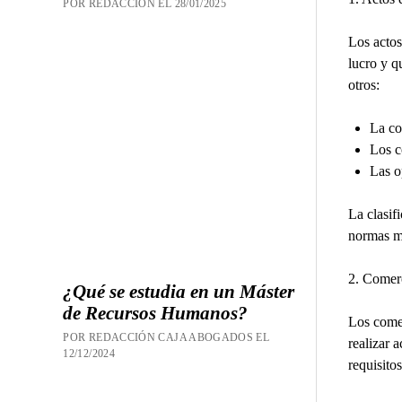
POR REDACCION EL 28/01/2025
Los actos
lucro y q
otros:
La co
Los c
Las o
La clasif
normas me
2. Comer
¿Qué se estudia en un Máster
de Recursos Humanos?
Los comer
POR REDACCIÓN CAJA ABOGADOS EL
realizar 
12/12/2024
requisito