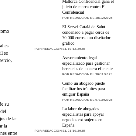
Mallorca Confidencial gana el
juicio de marca contra El
Confidencial
POR REDACCION EL 18/12/2025
El Servei Català de Salut
 como
condenado a pagar cerca de
70.000 euros a un diseñador
y
gráfico
al es
POR REDACCION EL 16/12/2025
l se
Asesoramiento legal
ercio,
especializado para gestionar
herencias de manera eficiente
POR REDACCION EL 30/11/2025
Cómo un abogado puede
facilitar los trámites para
emigrar España
POR REDACCION EL 07/10/2025
de su
La labor de abogados
 del
especialistas para apoyar
os de las
negocios extranjeros en
España
r la
POR REDACCION EL 01/10/2025
ones entre