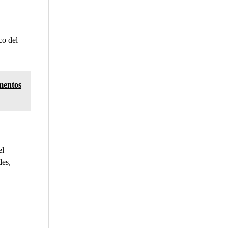
co del
mentos
el
des,