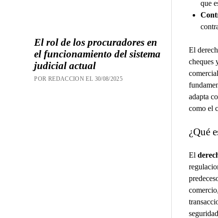
que e
Contr
contr
El rol de los procuradores en
El derech
el funcionamiento del sistema
cheques y
judicial actual
comercial
POR REDACCION EL 30/08/2025
fundament
adapta co
como el c
¿Qué es
El
derech
regulacio
predeceso
comercio,
transacci
seguridad