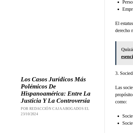
Perso
Empre
El estatu
derecho m
Quizás
esenci
3. Socied
Los Casos Jurídicos Más
Polémicos De
Las socie
Hispanoamérica: Entre La
propósito
Justicia Y La Controversia
como:
POR REDACCIÓN CAJA ABOGADOS EL
23/10/2024
Socie
Socie