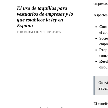
empresas
El uso de taquillas para
vestuarios de empresas y lo
Aspectos 
que establece la ley en
España
Contr
el co
POR REDACCION EL 10/03/2025
Socie
empre
Propi
comer
Resol
dispu
Quizás
Saber
El estudi