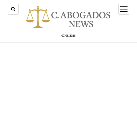
abrir
menú
07/08/2026