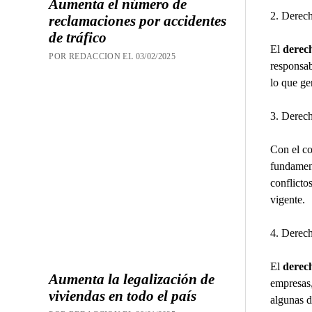
Aumenta el número de
2. Derech
reclamaciones por accidentes
de tráfico
El
derech
POR REDACCION EL 03/02/2025
responsab
lo que ge
3. Derec
Con el co
fundament
conflicto
vigente.
4. Derech
El
derec
Aumenta la legalización de
empresas,
viviendas en todo el país
algunas d