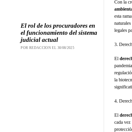
Con la cr
ambienta
esta rama
naturales
El rol de los procuradores en
legales p
el funcionamiento del sistema
judicial actual
3. Derech
POR REDACCION EL 30/08/2025
El
derech
pandemia
regulació
la biotec
significa
4. Derec
El
derech
cada vez 
protecció