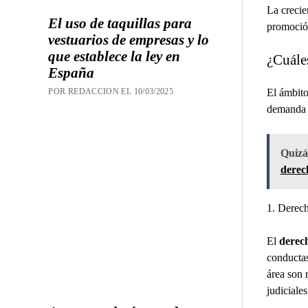
La crecie
El uso de taquillas para
promoción
vestuarios de empresas y lo
que establece la ley en
¿Cuále
España
El ámbito
POR REDACCION EL 10/03/2025
demanda e
Quizás
derec
1. Derec
El
derec
conductas
área son 
judiciales