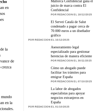
Mallorca Confidencial gana el
echo
juicio de marca contra El
zan en
Confidencial
rsos
POR REDACCION EL 18/12/2025
nes
El Servei Català de Salut
condenado a pagar cerca de
70.000 euros a un diseñador
gráfico
POR REDACCION EL 16/12/2025
Asesoramiento legal
de la
especializado para gestionar
a
herencias de manera eficiente
avance de
POR REDACCION EL 30/11/2025
o crezca
Cómo un abogado puede
facilitar los trámites para
emigrar España
POR REDACCION EL 07/10/2025
La labor de abogados
especialistas para apoyar
un mundo
negocios extranjeros en
España
an en la
POR REDACCION EL 01/10/2025
cionales.