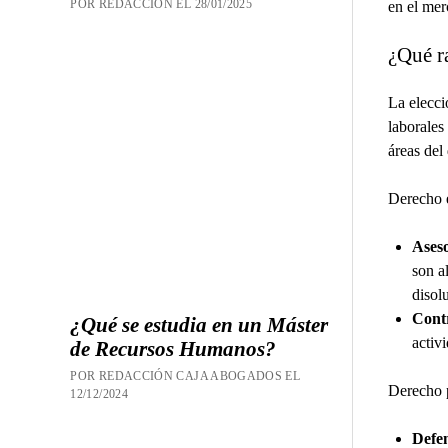
POR REDACCION EL 28/01/2025
en el mer
¿Qué r
La elecci
laborales
áreas del
Derecho 
Aseso
son a
disol
Contr
¿Qué se estudia en un Máster
activ
de Recursos Humanos?
POR REDACCIÓN CAJA ABOGADOS EL
Derecho 
12/12/2024
Defen