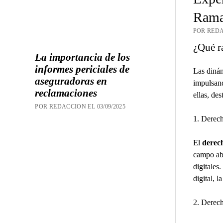
Rama
POR REDA
¿Qué r
La importancia de los
informes periciales de
Las dinám
aseguradoras en
impulsand
reclamaciones
ellas, des
POR REDACCION EL 03/09/2025
1. Derech
El
derech
campo aba
digitales
digital, 
2. Derec