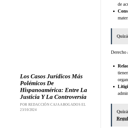
de ac
Consu
mater
Quizás
Derecho a
Relac
tiene
Los Casos Jurídicos Más
organ
Polémicos De
Litig
Hispanoamérica: Entre La
admin
Justicia Y La Controversia
POR REDACCIÓN CAJA ABOGADOS EL
23/10/2024
Quizás
Regul