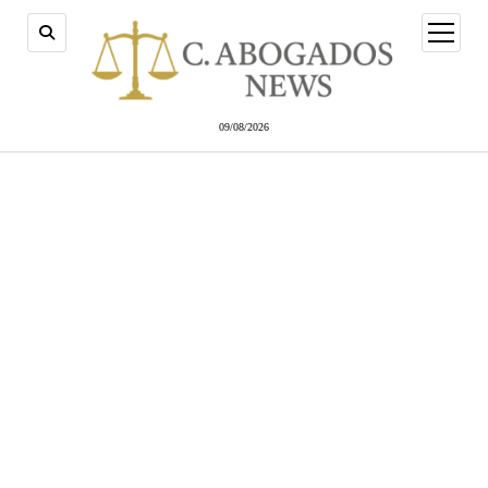
abrir
menú
09/08/2026