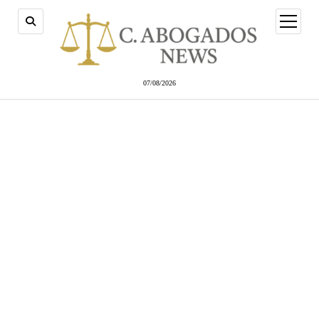
abrir
menú
07/08/2026