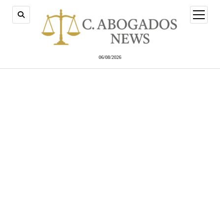
abrir
menú
06/08/2026