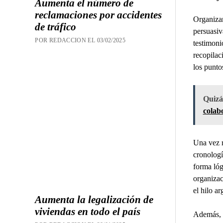
Aumenta el número de
reclamaciones por accidentes
Organizar
de tráfico
persuasiv
POR REDACCION EL 03/02/2025
testimoni
recopilaci
los punto
Quizás
colabo
Una vez r
cronolog
forma lóg
organizac
el hilo ar
Aumenta la legalización de
viviendas en todo el país
Además, e