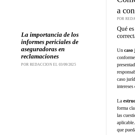
a con
POR REDA
Qué es 
La importancia de los
correc
informes periciales de
aseguradoras en
Un
caso 
reclamaciones
conforme 
presentad
POR REDACCION EL 03/09/2025
responsab
caso jurí
intereses
La
estru
forma cla
las cuest
aplicable
que pueda