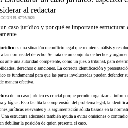
siderar al redactar
CCION EL 07/07/2026
un caso jurídico y por qué es importante estructurarl
tamente
jurídico
es una situación o conflicto legal que requiere análisis y resolu
a las normas del derecho. Se trata de un conjunto de hechos y argumen
os ante una autoridad competente, como un juez o tribunal, para determ
ilidades, derechos o sanciones. La correcta identificación y presentaci
dico es fundamental para que las partes involucradas puedan defender s
 de manera efectiva.
ctura
de un caso jurídico es crucial porque permite organizar la inform
ra y lógica. Esto facilita la comprensión del problema legal, la identific
iones jurídicas relevantes y la argumentación sólida basada en la normat
. Una estructura adecuada también ayuda a evitar omisiones o contradic
n debilitar la posición de quien presenta el caso.