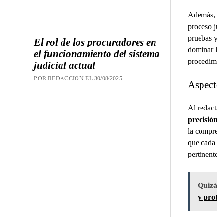
Además, u
proceso j
pruebas y
El rol de los procuradores en
dominar l
el funcionamiento del sistema
procedimi
judicial actual
POR REDACCION EL 30/08/2025
Aspecto
Al redact
precisió
la compre
que cada 
pertinente
Quizás
y prot