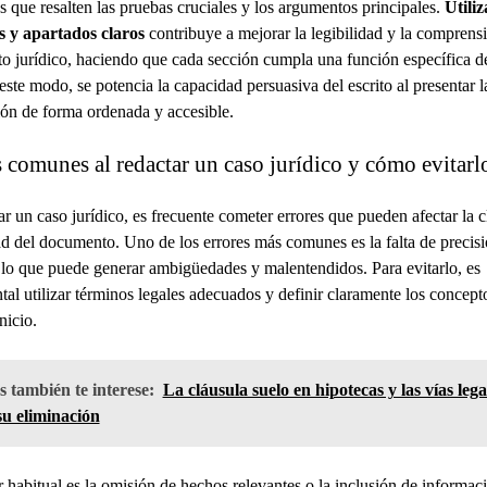
 que resalten las pruebas cruciales y los argumentos principales.
Utiliz
s y apartados claros
contribuye a mejorar la legibilidad y la comprens
 jurídico, haciendo que cada sección cumpla una función específica de
este modo, se potencia la capacidad persuasiva del escrito al presentar l
ón de forma ordenada y accesible.
 comunes al redactar un caso jurídico y cómo evitarl
ar un caso jurídico, es frecuente cometer errores que pueden afectar la c
ad del documento. Uno de los errores más comunes es la falta de precisi
 lo que puede generar ambigüedades y malentendidos. Para evitarlo, es
al utilizar términos legales adecuados y definir claramente los concept
nicio.
 también te interese:
La cláusula suelo en hipotecas y las vías lega
su eliminación
r habitual es la omisión de hechos relevantes o la inclusión de informac