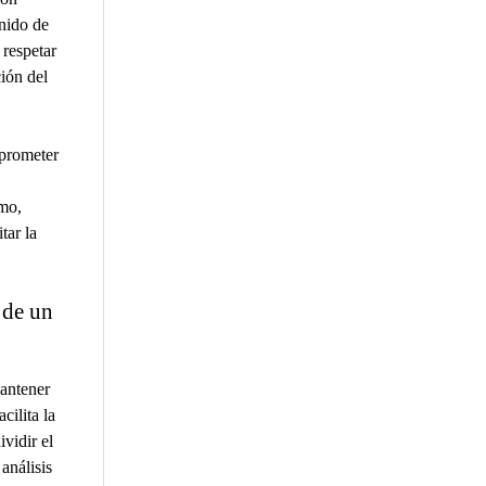
enido de
 respetar
ción del
prometer
smo,
tar la
 de un
mantener
acilita la
vidir el
análisis