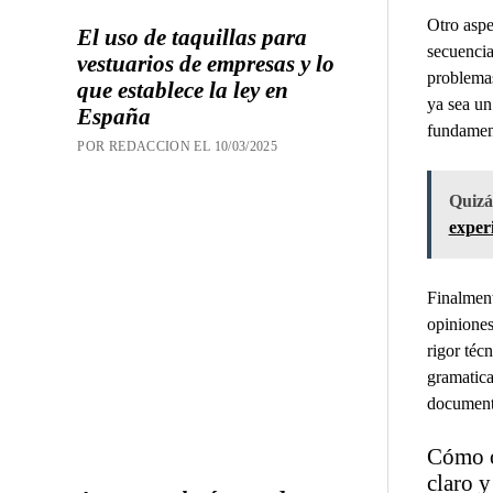
Otro aspe
El uso de taquillas para
secuencia
vestuarios de empresas y lo
problemas 
que establece la ley en
ya sea un
España
fundament
POR REDACCION EL 10/03/2025
Quizás
experi
Finalment
opiniones
rigor téc
gramatica
documento
Cómo or
claro y