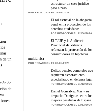
estructurar un caso jurídico
paso a paso
POR REDACCION EL 27/07/2026
El rol esencial de la abogacía
o
penal en la protección de los
derechos ciudadanos
POR REDACCION EL 12/06/2026
El TJUE y la Audiencia
ción
Provincial de Valencia
tos
refuerzan la protección de los
inar
consumidores en hipotecas
multidivisa
ón de un
POR REDACCION EL 09/05/2026
us
Delitos penales complejos que
requieren asesoramiento
especializado en defensa legal
ación de
POR REDACCION EL 31/12/2025
ación de
Daniel Gonzálvez Mas y su
iva
despacho Danigmas, entre los
mejores penalistas de España
ciones
POR REDACCION EL 22/12/2025