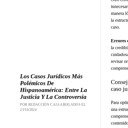
innecesar
manera ló
la estruc
caso.
Errores e
la credib
cuidadosa
revisar or
comprensi
Los Casos Jurídicos Más
Consejo
Polémicos De
caso ju
Hispanoamérica: Entre La
Justicia Y La Controversia
Para opti
POR REDACCIÓN CAJA ABOGADOS EL
una estru
23/10/2024
comprensi
contenido 