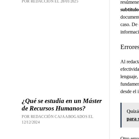
POR REDACCION EL 28/01/2025
resúmenes
subtítulo
documento
caso. De 
informaci
Errores
Al redact
efectivid
lenguaje,
fundament
desde el i
¿Qué se estudia en un Máster
de Recursos Humanos?
Quizás
POR REDACCIÓN CAJA ABOGADOS EL
para 
12/12/2024
Otro erro