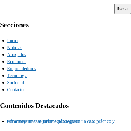
Buscar
Buscar
Secciones
Inicio
Noticias
Abogados
Economía
Emprendedores
Tecnología
Sociedad
Contacto
Contenidos Destacados
Cómo organizar la información legal en un caso práctico y estructurar un caso jurídico paso a paso