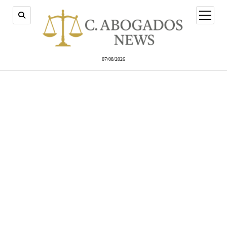
abrir
menú
07/08/2026