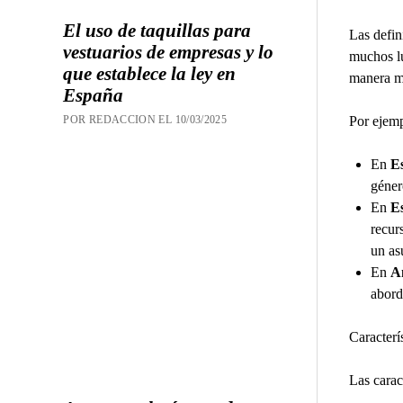
El uso de taquillas para
Las defin
vestuarios de empresas y lo
muchos lu
que establece la ley en
manera má
España
Por ejemp
POR REDACCION EL 10/03/2025
En
E
géner
En
E
recur
un asu
En
A
abord
Caracterí
Las carac