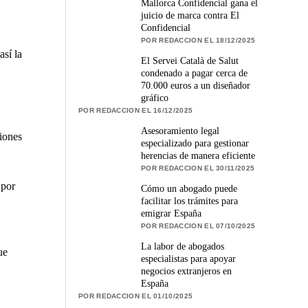
Mallorca Confidencial gana el
juicio de marca contra El
Confidencial
POR REDACCION EL 18/12/2025
sí la
El Servei Català de Salut
condenado a pagar cerca de
70.000 euros a un diseñador
gráfico
POR REDACCION EL 16/12/2025
Asesoramiento legal
ciones
especializado para gestionar
herencias de manera eficiente
POR REDACCION EL 30/11/2025
 por
Cómo un abogado puede
facilitar los trámites para
emigrar España
POR REDACCION EL 07/10/2025
La labor de abogados
ue
especialistas para apoyar
negocios extranjeros en
España
POR REDACCION EL 01/10/2025