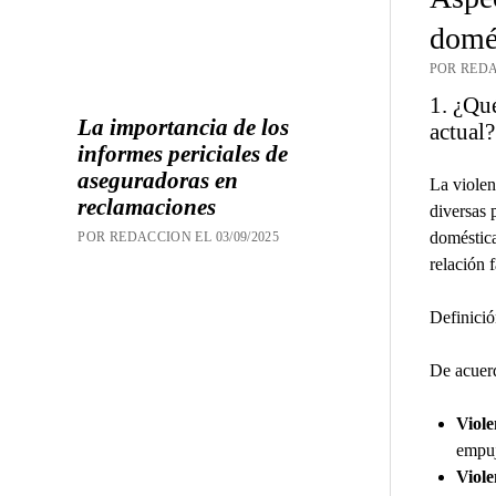
domé
POR REDA
1. ¿Qué
La importancia de los
actual?
informes periciales de
aseguradoras en
La violen
reclamaciones
diversas 
doméstica
POR REDACCION EL 03/09/2025
relación 
Definició
De acuerd
Viole
empuj
Viole