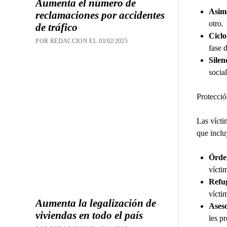
Aumenta el número de
Asime
reclamaciones por accidentes
otro.
de tráfico
Ciclo
POR REDACCION EL 03/02/2025
fase 
Silen
social
Protecció
Las vícti
que inclu
Órden
vícti
Refug
vícti
Aumenta la legalización de
Aseso
viviendas en todo el país
les p