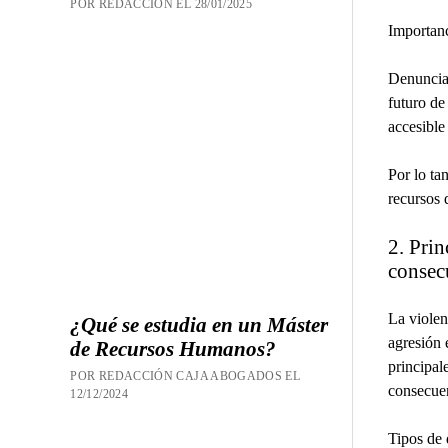
POR REDACCION EL 28/01/2025
Importanc
Denunciar
futuro de
accesible
Por lo ta
recursos 
2. Prin
consec
La violen
¿Qué se estudia en un Máster
agresión 
de Recursos Humanos?
principal
POR REDACCIÓN CAJA ABOGADOS EL
consecuen
12/12/2024
Tipos de 