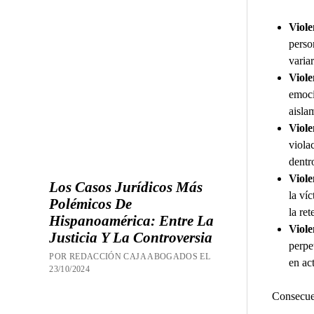
Viole
perso
varia
Viole
emoci
aislam
Viole
viola
dentr
Viole
Los Casos Jurídicos Más
la ví
Polémicos De
la ret
Hispanoamérica: Entre La
Viole
Justicia Y La Controversia
perpe
POR REDACCIÓN CAJA ABOGADOS EL
en ac
23/10/2024
Consecuen