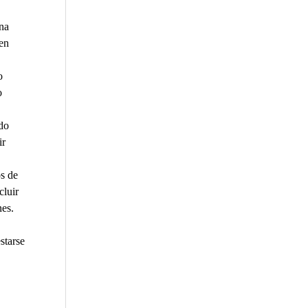
una
en
o
o
do
ir
s de
cluir
nes.
starse