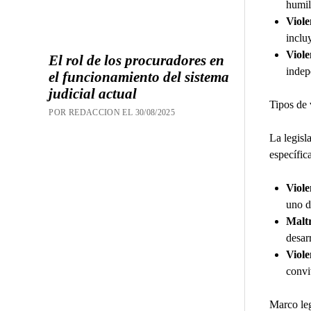
humil
Viole
inclu
Viole
El rol de los procuradores en
indep
el funcionamiento del sistema
judicial actual
Tipos de 
POR REDACCION EL 30/08/2025
La legisl
específica
Viole
uno d
Maltr
desar
Viole
convi
Marco leg