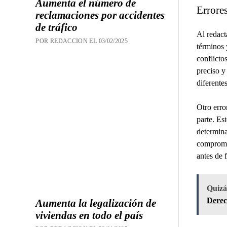
Aumenta el número de
Errores
reclamaciones por accidentes
de tráfico
Al redact
POR REDACCION EL 03/02/2025
términos 
conflictos
preciso y
diferentes
Otro erro
parte. Es
determina
compromis
antes de f
Quizás
Derec
Aumenta la legalización de
viviendas en todo el país