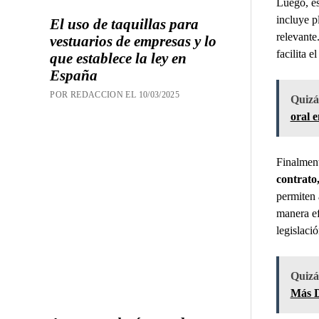
Luego, e
incluye p
El uso de taquillas para
relevante
vestuarios de empresas y lo
facilita 
que establece la ley en
España
POR REDACCION EL 10/03/2025
Quizás
oral 
Finalment
contrato,
permiten 
manera ef
legislaci
Quizás
Más D