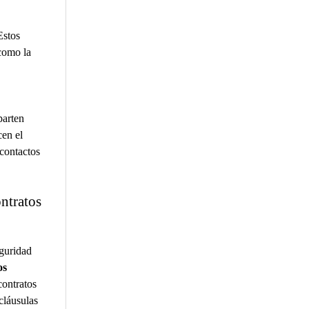
Estos
 como la
parten
cen el
 contactos
ntratos
eguridad
os
contratos
cláusulas