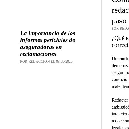
redac
paso 
POR REDA
La importancia de los
¿Qué es
informes periciales de
correc
aseguradoras en
reclamaciones
Un
contr
POR REDACCION EL 03/09/2025
derechos 
asegurand
condicion
malentend
Redactar 
ambigüeda
intencion
redacción
legales e