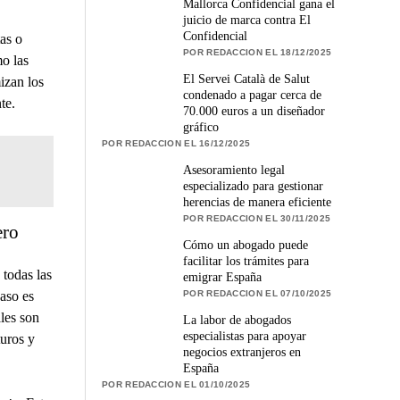
Mallorca Confidencial gana el
juicio de marca contra El
Confidencial
as o
POR REDACCION EL 18/12/2025
mo las
El Servei Català de Salut
izan los
condenado a pagar cerca de
te.
70.000 euros a un diseñador
gráfico
POR REDACCION EL 16/12/2025
Asesoramiento legal
especializado para gestionar
herencias de manera eficiente
POR REDACCION EL 30/11/2025
ero
Cómo un abogado puede
facilitar los trámites para
todas las
emigrar España
POR REDACCION EL 07/10/2025
aso es
áles son
La labor de abogados
especialistas para apoyar
turos y
negocios extranjeros en
España
POR REDACCION EL 01/10/2025