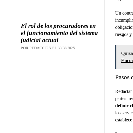
Un contra
incumplim
El rol de los procuradores en
obligacio
el funcionamiento del sistema
riesgos y
judicial actual
POR REDACCION EL 30/08/2025
Quizás
Encon
Pasos c
Redactar 
partes in
definir c
los servi
establece