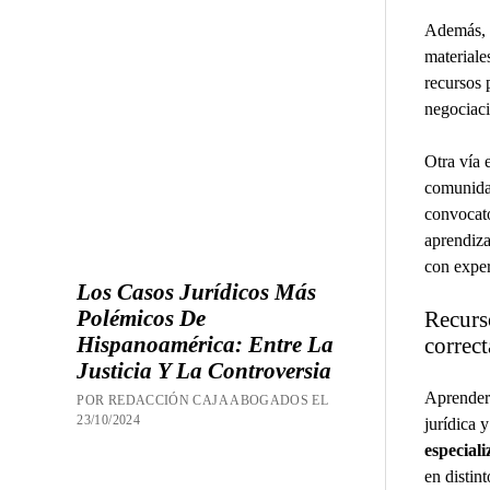
Además, e
materiale
recursos 
negociaci
Otra vía 
comunidad
convocato
aprendiza
con exper
Los Casos Jurídicos Más
Polémicos De
Recurs
Hispanoamérica: Entre La
correc
Justicia Y La Controversia
Aprender 
POR REDACCIÓN CAJA ABOGADOS EL
23/10/2024
jurídica 
especiali
en distin