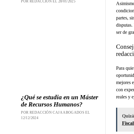
POR REDACCION EL 28/01/2025
Asimismo,
condicion
partes, s
disputas.
ser de gr
Consej
redacci
Para quie
oportunid
mejores e
con exper
¿Qué se estudia en un Máster
reales y 
de Recursos Humanos?
POR REDACCIÓN CAJA ABOGADOS EL
Quizás
12/12/2024
Fisca