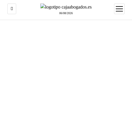
abrir
menú
06/08/2026